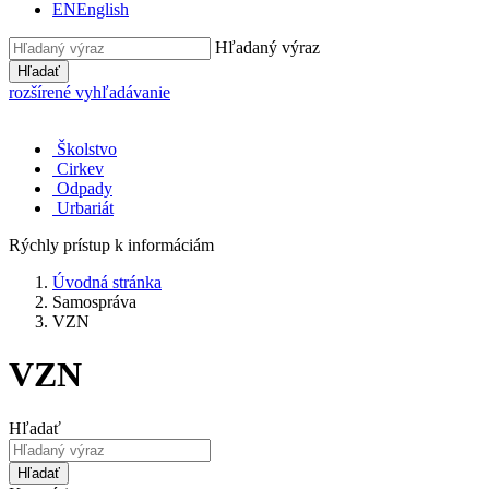
EN
English
Hľadaný výraz
Hľadať
rozšírené vyhľadávanie
Školstvo
Cirkev
Odpady
Urbariát
Rýchly prístup k informáciám
Úvodná stránka
Samospráva
VZN
VZN
Hľadať
Hľadať