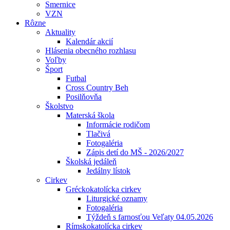
Smernice
VZN
Rôzne
Aktuality
Kalendár akcií
Hlásenia obecného rozhlasu
Voľby
Šport
Futbal
Cross Country Beh
Posilňovňa
Školstvo
Materská škola
Informácie rodičom
Tlačivá
Fotogaléria
Zápis detí do MŠ - 2026/2027
Školská jedáleň
Jedálny lístok
Cirkev
Gréckokatolícka cirkev
Liturgické oznamy
Fotogaléria
Týždeň s farnosťou Veľaty 04.05.2026
Rímskokatolícka cirkev