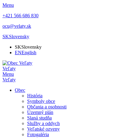
Menu
+421 566 686 830
ocu@velaty.sk
SK
Slovensky
SK
Slovensky
EN
English
Veľaty
Menu
Veľaty
Obec
História
Symboly obce
Občania a osobnosti
Územný plán
Slaná studňa
Služby a oddych
Veľatské ozveny
Fotogaléria