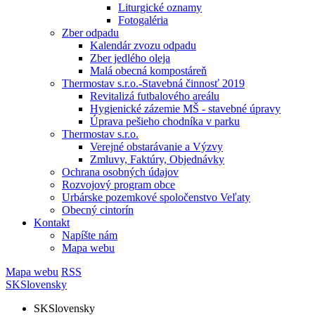
Liturgické oznamy
Fotogaléria
Zber odpadu
Kalendár zvozu odpadu
Zber jedlého oleja
Malá obecná kompostáreň
Thermostav s.r.o.-Stavebná činnosť 2019
Revitalizá futbalového areálu
Hygienické zázemie MŠ - stavebné úpravy
Úprava pešieho chodníka v parku
Thermostav s.r.o.
Verejné obstarávanie a Výzvy
Zmluvy, Faktúry, Objednávky
Ochrana osobných údajov
Rozvojový program obce
Urbárske pozemkové spoločenstvo Veľaty
Obecný cintorín
Kontakt
Napíšte nám
Mapa webu
Mapa webu
RSS
SK
Slovensky
SK
Slovensky