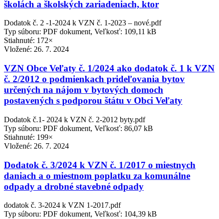
školách a školských zariadeniach, ktor
Dodatok č. 2 -1-2024 k VZN č. 1-2023 – nové.pdf
Typ súboru: PDF dokument, Veľkosť: 109,11 kB
Stiahnuté: 172×
Vložené:
26. 7. 2024
VZN Obce Veľaty č. 1/2024 ako dodatok č. 1 k VZN
č. 2/2012 o podmienkach prideľovania bytov
určených na nájom v bytových domoch
postavených s podporou štátu v Obci Veľaty
Dodatok č.1- 2024 k VZN č. 2-2012 byty.pdf
Typ súboru: PDF dokument, Veľkosť: 86,07 kB
Stiahnuté: 199×
Vložené:
26. 7. 2024
Dodatok č. 3/2024 k VZN č. 1/2017 o miestnych
daniach a o miestnom poplatku za komunálne
odpady a drobné stavebné odpady
dodatok č. 3-2024 k VZN 1-2017.pdf
Typ súboru: PDF dokument, Veľkosť: 104,39 kB