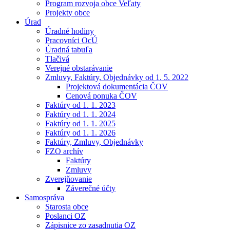
Program rozvoja obce Veľaty
Projekty obce
Úrad
Úradné hodiny
Pracovníci OcÚ
Úradná tabuľa
Tlačivá
Verejné obstarávanie
Zmluvy, Faktúry, Objednávky od 1. 5. 2022
Projektová dokumentácia ČOV
Cenová ponuka ČOV
Faktúry od 1. 1. 2023
Faktúry od 1. 1. 2024
Faktúry od 1. 1. 2025
Faktúry od 1. 1. 2026
Faktúry, Zmluvy, Objednávky
FZO archív
Faktúry
Zmluvy
Zverejňovanie
Záverečné účty
Samospráva
Starosta obce
Poslanci OZ
Zápisnice zo zasadnutia OZ