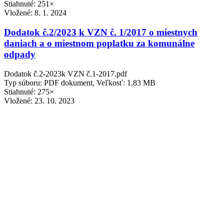
Stiahnuté: 251×
Vložené:
8. 1. 2024
Dodatok č.2/2023 k VZN č. 1/2017 o miestnych
daniach a o miestnom poplatku za komunálne
odpady
Dodatok č.2-2023k VZN č.1-2017.pdf
Typ súboru: PDF dokument, Veľkosť: 1,83 MB
Stiahnuté: 275×
Vložené:
23. 10. 2023
VZN č. 3/2023 ako dodatok č. 1 k VZN č. 1/2023 o
určení výšky finančných príspevkov na čiastočnú
úhradu nákladov na výchovu a vzdelávanie a
nákladov spojených so stravovaním v školách a
školských zariadeniach, ktorých zriaďovateľom je
Obec Veľaty
VZN č. 3 - 2023 ako dodatok k VZN č. 1-2023.pdf
Typ súboru: PDF dokument, Veľkosť: 124,72 kB
Stiahnuté: 265×
Vložené:
20. 2. 2024