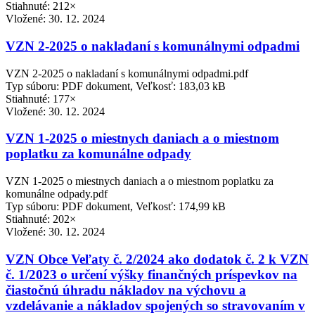
Stiahnuté: 212×
Vložené:
30. 12. 2024
VZN 2-2025 o nakladaní s komunálnymi odpadmi
VZN 2-2025 o nakladaní s komunálnymi odpadmi.pdf
Typ súboru: PDF dokument, Veľkosť: 183,03 kB
Stiahnuté: 177×
Vložené:
30. 12. 2024
VZN 1-2025 o miestnych daniach a o miestnom
poplatku za komunálne odpady
VZN 1-2025 o miestnych daniach a o miestnom poplatku za
komunálne odpady.pdf
Typ súboru: PDF dokument, Veľkosť: 174,99 kB
Stiahnuté: 202×
Vložené:
30. 12. 2024
VZN Obce Veľaty č. 2/2024 ako dodatok č. 2 k VZN
č. 1/2023 o určení výšky finančných príspevkov na
čiastočnú úhradu nákladov na výchovu a
vzdelávanie a nákladov spojených so stravovaním v