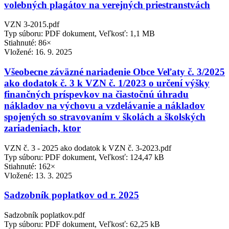
volebných plagátov na verejných priestranstvách
VZN 3-2015.pdf
Typ súboru: PDF dokument, Veľkosť: 1,1 MB
Stiahnuté: 86×
Vložené:
16. 9. 2025
Všeobecne záväzné nariadenie Obce Veľaty č. 3/2025
ako dodatok č. 3 k VZN č. 1/2023 o určení výšky
finančných príspevkov na čiastočnú úhradu
nákladov na výchovu a vzdelávanie a nákladov
spojených so stravovaním v školách a školských
zariadeniach, ktor
VZN č. 3 - 2025 ako dodatok k VZN č. 3-2023.pdf
Typ súboru: PDF dokument, Veľkosť: 124,47 kB
Stiahnuté: 162×
Vložené:
13. 3. 2025
Sadzobník poplatkov od r. 2025
Sadzobník poplatkov.pdf
Typ súboru: PDF dokument, Veľkosť: 62,25 kB