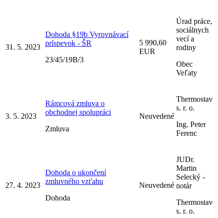
Úrad práce,
sociálnych
Dohoda §19b Vyrovnávací
vecí a
5 990,60
príspevok - ŠR
31. 5. 2023
rodiny
EUR
23/45/19B/3
Obec
Veľaty
Thermostav
Rámcová zmluva o
s. r. o.
obchodnej spolupráci
3. 5. 2023
Neuvedené
Ing. Peter
Zmluva
Ferenc
JUDr.
Martin
Dohoda o ukončení
Selecký -
zmluvného vzťahu
27. 4. 2023
Neuvedené
notár
Dohoda
Thermostav
s. r. o.