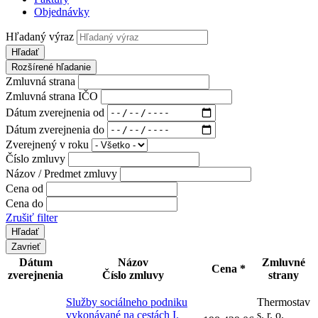
Objednávky
Hľadaný výraz
Hľadať
Rozšírené hľadanie
Zmluvná strana
Zmluvná strana IČO
Dátum zverejnenia od
Dátum zverejnenia do
Zverejnený v roku
Číslo zmluvy
Názov / Predmet zmluvy
Cena od
Cena do
Zrušiť filter
Zavrieť
Dátum
Názov
Zmluvné
Cena *
zverejnenia
Číslo zmluvy
strany
Služby sociálneho podniku
Thermostav
vykonávané na cestách I.
s. r. o.