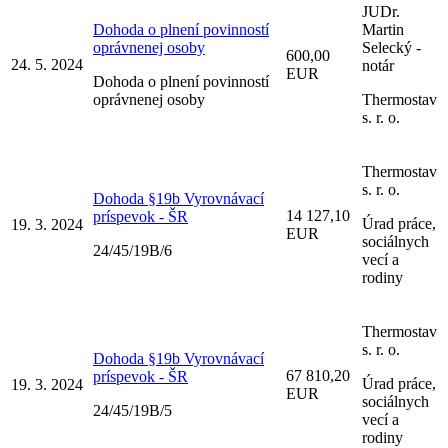
JUDr.
Dohoda o plnení povinností
Martin
oprávnenej osoby
Selecký -
600,00
24. 5. 2024
notár
EUR
Dohoda o plnení povinností
oprávnenej osoby
Thermostav
s. r. o.
Thermostav
s. r. o.
Dohoda §19b Vyrovnávací
14 127,10
príspevok - ŠR
Úrad práce,
19. 3. 2024
EUR
sociálnych
24/45/19B/6
vecí a
rodiny
Thermostav
s. r. o.
Dohoda §19b Vyrovnávací
67 810,20
príspevok - ŠR
Úrad práce,
19. 3. 2024
EUR
sociálnych
24/45/19B/5
vecí a
rodiny