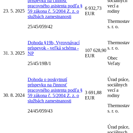
príspevku na činnosť
sociálnych
pracovného asistenta podľa §
vecí a
6 932,73
23. 5. 2025
59 zákona č. 5/2004 Z. z. o
rodiny
EUR
službách zamestnanosti
Thermostav
25/45/059/42
s. r. o.
Dohoda §19b, Vyrovnávací
Thermostav
príspevok - veľká schéma -
s. r. o.
107 628,90
31. 3. 2025
NP
EUR
Obec
25/45/19B/1
Veľaty
Dohoda o poskytnutí
Úrad práce,
príspevku na činnosť
sociálnych
pracovného asistenta podľa §
vecí a
3 691,88
30. 8. 2024
59 zákona č. 5/2004 Z. z. o
rodiny
EUR
službách zamestnanosti
Thermostav
24/45/059/43
s. r. o.
Úrad práce,
sociálnych