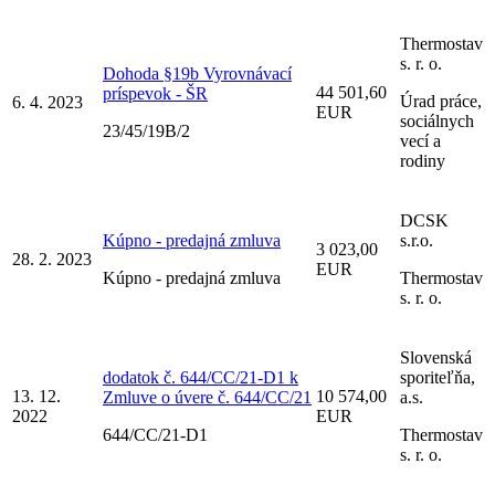
Thermostav
s. r. o.
Dohoda §19b Vyrovnávací
44 501,60
príspevok - ŠR
Úrad práce,
6. 4. 2023
EUR
sociálnych
23/45/19B/2
vecí a
rodiny
DCSK
Kúpno - predajná zmluva
s.r.o.
3 023,00
28. 2. 2023
EUR
Kúpno - predajná zmluva
Thermostav
s. r. o.
Slovenská
dodatok č. 644/CC/21-D1 k
sporiteľňa,
13. 12.
10 574,00
Zmluve o úvere č. 644/CC/21
a.s.
2022
EUR
644/CC/21-D1
Thermostav
s. r. o.