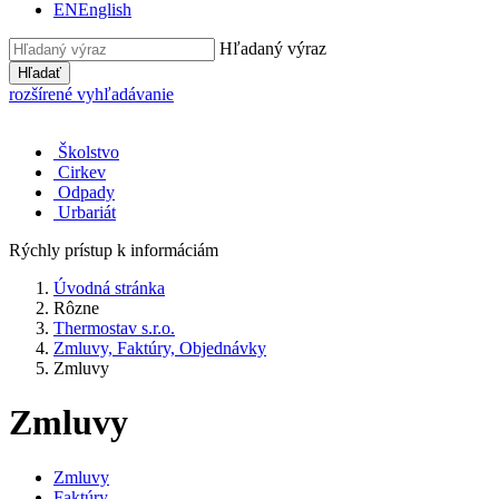
EN
English
Hľadaný výraz
Hľadať
rozšírené vyhľadávanie
Školstvo
Cirkev
Odpady
Urbariát
Rýchly prístup k informáciám
Úvodná stránka
Rôzne
Thermostav s.r.o.
Zmluvy, Faktúry, Objednávky
Zmluvy
Zmluvy
Zmluvy
Faktúry