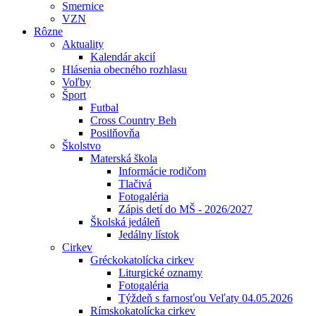
Smernice
VZN
Rôzne
Aktuality
Kalendár akcií
Hlásenia obecného rozhlasu
Voľby
Šport
Futbal
Cross Country Beh
Posilňovňa
Školstvo
Materská škola
Informácie rodičom
Tlačivá
Fotogaléria
Zápis detí do MŠ - 2026/2027
Školská jedáleň
Jedálny lístok
Cirkev
Gréckokatolícka cirkev
Liturgické oznamy
Fotogaléria
Týždeň s farnosťou Veľaty 04.05.2026
Rímskokatolícka cirkev