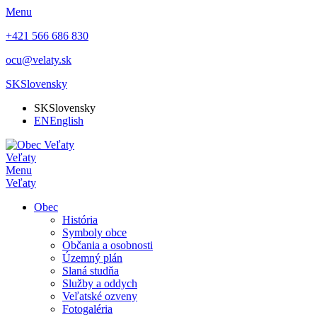
Menu
+421 566 686 830
ocu@velaty.sk
SK
Slovensky
SK
Slovensky
EN
English
Veľaty
Menu
Veľaty
Obec
História
Symboly obce
Občania a osobnosti
Územný plán
Slaná studňa
Služby a oddych
Veľatské ozveny
Fotogaléria