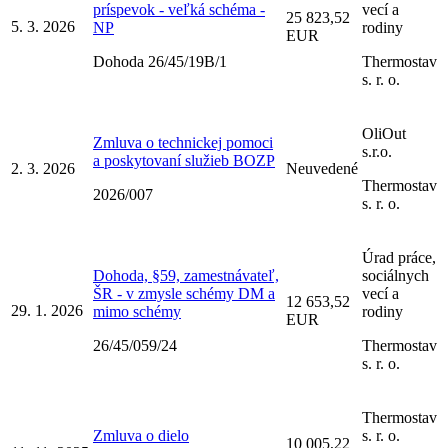
príspevok - veľká schéma -
vecí a
25 823,52
5. 3. 2026
NP
rodiny
EUR
Dohoda 26/45/19B/1
Thermostav
s. r. o.
OliOut
Zmluva o technickej pomoci
s.r.o.
a poskytovaní služieb BOZP
2. 3. 2026
Neuvedené
Thermostav
2026/007
s. r. o.
Úrad práce,
Dohoda, §59, zamestnávateľ,
sociálnych
ŠR - v zmysle schémy DM a
vecí a
12 653,52
29. 1. 2026
mimo schémy
rodiny
EUR
26/45/059/24
Thermostav
s. r. o.
Thermostav
Zmluva o dielo
s. r. o.
10 005,22