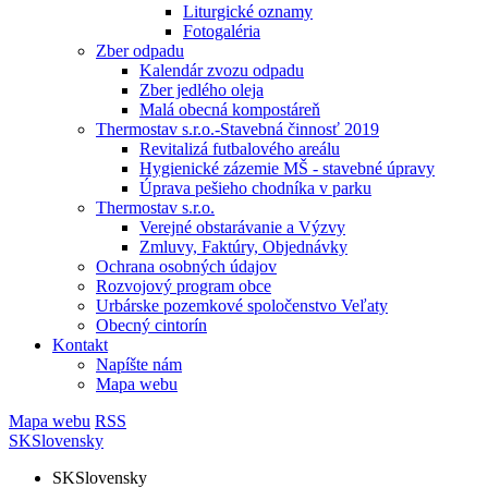
Liturgické oznamy
Fotogaléria
Zber odpadu
Kalendár zvozu odpadu
Zber jedlého oleja
Malá obecná kompostáreň
Thermostav s.r.o.-Stavebná činnosť 2019
Revitalizá futbalového areálu
Hygienické zázemie MŠ - stavebné úpravy
Úprava pešieho chodníka v parku
Thermostav s.r.o.
Verejné obstarávanie a Výzvy
Zmluvy, Faktúry, Objednávky
Ochrana osobných údajov
Rozvojový program obce
Urbárske pozemkové spoločenstvo Veľaty
Obecný cintorín
Kontakt
Napíšte nám
Mapa webu
Mapa webu
RSS
SK
Slovensky
SK
Slovensky