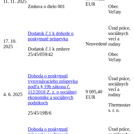
11. 11. 2025
EUR
Zmluva o dielo 001
Obec
Veľaty
Úrad práce,
Dodatok č.1 k dohode o
sociálnych
poskytnuté príspevku
vecí a
17. 10.
Neuvedené
rodiny
2025
Dodatok č.1 k zmluve
25/45/059/42
Obec
Veľaty
Dohoda o poskytnutí
Úrad práce,
vyrovnávacieho príspevku
sociálnych
podľa § 19b zákona č.
vecí a
9 095,40
112/2018 Z. z. o sociálnej
4. 6. 2025
rodiny
EUR
ekonomike a sociálnych
podnikoch
Thermostav
s. r. o.
25/45/19B/6
Dohoda o poskytnutí
Úrad práce,