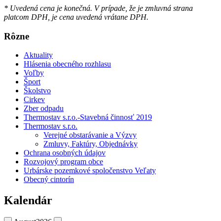
* Uvedená cena je konečná. V prípade, že je zmluvná strana
platcom DPH, je cena uvedená vrátane DPH.
Rôzne
Aktuality
Hlásenia obecného rozhlasu
Voľby
Šport
Školstvo
Cirkev
Zber odpadu
Thermostav s.r.o.-Stavebná činnosť 2019
Thermostav s.r.o.
Verejné obstarávanie a Výzvy
Zmluvy, Faktúry, Objednávky
Ochrana osobných údajov
Rozvojový program obce
Urbárske pozemkové spoločenstvo Veľaty
Obecný cintorín
Kalendár