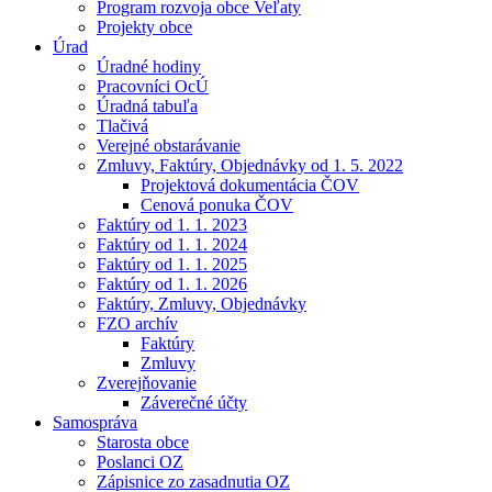
Program rozvoja obce Veľaty
Projekty obce
Úrad
Úradné hodiny
Pracovníci OcÚ
Úradná tabuľa
Tlačivá
Verejné obstarávanie
Zmluvy, Faktúry, Objednávky od 1. 5. 2022
Projektová dokumentácia ČOV
Cenová ponuka ČOV
Faktúry od 1. 1. 2023
Faktúry od 1. 1. 2024
Faktúry od 1. 1. 2025
Faktúry od 1. 1. 2026
Faktúry, Zmluvy, Objednávky
FZO archív
Faktúry
Zmluvy
Zverejňovanie
Záverečné účty
Samospráva
Starosta obce
Poslanci OZ
Zápisnice zo zasadnutia OZ