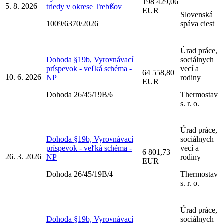
198 429,06
5. 8. 2026
triedy v okrese Trebišov
EUR
Slovenská
1009/6370/2026
spáva ciest
Úrad práce,
Dohoda §19b, Vyrovnávací
sociálnych
príspevok - veľká schéma -
vecí a
64 558,80
10. 6. 2026
NP
rodiny
EUR
Dohoda 26/45/19B/6
Thermostav
s. r. o.
Úrad práce,
Dohoda §19b, Vyrovnávací
sociálnych
príspevok - veľká schéma -
vecí a
6 801,73
26. 3. 2026
NP
rodiny
EUR
Dohoda 26/45/19B/4
Thermostav
s. r. o.
Úrad práce,
Dohoda §19b, Vyrovnávací
sociálnych