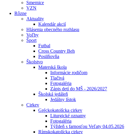
Smernice
VZN
Rôzne
Aktuality
Kalendár akcií
Hlásenia obecného rozhlasu
Voľby
Šport
Futbal
Cross Country Beh
Posilňovňa
Školstvo
Materská škola
Informácie rodičom
Tlačivá
Fotogaléria
Zápis detí do MŠ - 2026/2027
Školská jedáleň
Jedálny lístok
Cirkev
Gréckokatolícka cirkev
Liturgické oznamy
Fotogaléria
Týždeň s farnosťou Veľaty 04.05.2026
Rímskokatolícka cirkev