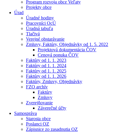
Program rozvoja obce Veľaty
Projekty obce
Úrad
Úradné hodiny
Pracovníci OcÚ
Úradná tabuľa
Tlačivá
Verejné obstarávanie
Zmluvy, Faktúry, Objednávky od 1. 5. 2022
Projektová dokumentácia ČOV
Cenová ponuka ČOV
Faktúry od 1. 1. 2023
Faktúry od 1. 1. 2024
Faktúry od 1. 1. 2025
Faktúry od 1. 1. 2026
Faktúry, Zmluvy, Objednávky
FZO archív
Faktúry
Zmluvy
Zverejňovanie
Záverečné účty
Samospráva
Starosta obce
Poslanci OZ
Zápisnice zo zasadnutia OZ