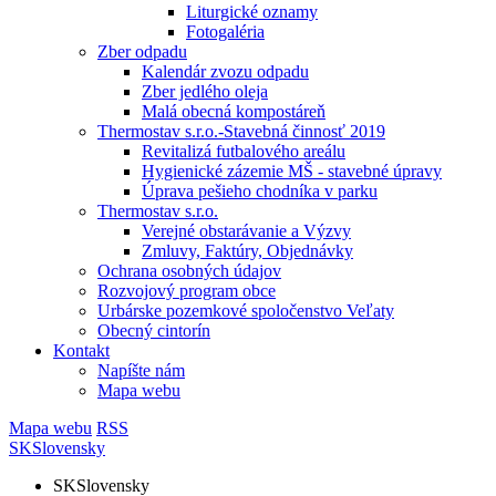
Liturgické oznamy
Fotogaléria
Zber odpadu
Kalendár zvozu odpadu
Zber jedlého oleja
Malá obecná kompostáreň
Thermostav s.r.o.-Stavebná činnosť 2019
Revitalizá futbalového areálu
Hygienické zázemie MŠ - stavebné úpravy
Úprava pešieho chodníka v parku
Thermostav s.r.o.
Verejné obstarávanie a Výzvy
Zmluvy, Faktúry, Objednávky
Ochrana osobných údajov
Rozvojový program obce
Urbárske pozemkové spoločenstvo Veľaty
Obecný cintorín
Kontakt
Napíšte nám
Mapa webu
Mapa webu
RSS
SK
Slovensky
SK
Slovensky