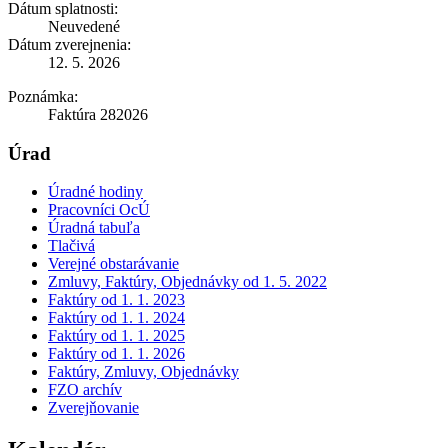
Dátum splatnosti:
Neuvedené
Dátum zverejnenia:
12. 5. 2026
Poznámka:
Faktúra 282026
Úrad
Úradné hodiny
Pracovníci OcÚ
Úradná tabuľa
Tlačivá
Verejné obstarávanie
Zmluvy, Faktúry, Objednávky od 1. 5. 2022
Faktúry od 1. 1. 2023
Faktúry od 1. 1. 2024
Faktúry od 1. 1. 2025
Faktúry od 1. 1. 2026
Faktúry, Zmluvy, Objednávky
FZO archív
Zverejňovanie