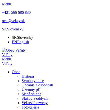
Menu
+421 566 686 830
ocu@velaty.sk
SK
Slovensky
SK
Slovensky
EN
English
Veľaty
Menu
Veľaty
Obec
História
Symboly obce
Občania a osobnosti
Územný plán
Slaná studňa
Služby a oddych
Veľatské ozveny
Fotogaléria