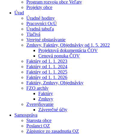
Program rozvoja obce Veľaty
Projekty obce
Úrad
Úradné hodiny
Pracovníci OcÚ
Úradná tabuľa
Tlačivá
Verejné obstarávanie
Zmluvy, Faktúry, Objednávky od 1. 5. 2022
Projektová dokumentácia ČOV
Cenová ponuka ČOV
Faktúry od 1. 1. 2023
Faktúry od 1. 1. 2024
Faktúry od 1. 1. 2025
Faktúry od 1. 1. 2026
Faktúry, Zmluvy, Objednávky
FZO archív
Faktúry
Zmluvy
Zverejňovanie
Záverečné účty
Samospráva
Starosta obce
Poslanci OZ
Zápisnice zo zasadnutia OZ