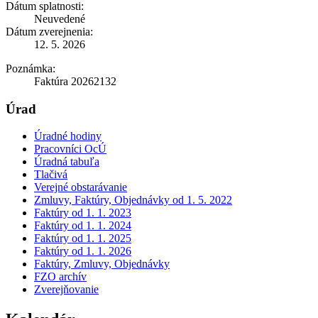
Dátum splatnosti:
Neuvedené
Dátum zverejnenia:
12. 5. 2026
Poznámka:
Faktúra 20262132
Úrad
Úradné hodiny
Pracovníci OcÚ
Úradná tabuľa
Tlačivá
Verejné obstarávanie
Zmluvy, Faktúry, Objednávky od 1. 5. 2022
Faktúry od 1. 1. 2023
Faktúry od 1. 1. 2024
Faktúry od 1. 1. 2025
Faktúry od 1. 1. 2026
Faktúry, Zmluvy, Objednávky
FZO archív
Zverejňovanie