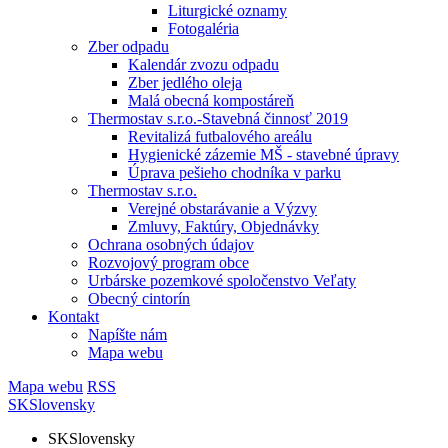
Liturgické oznamy
Fotogaléria
Zber odpadu
Kalendár zvozu odpadu
Zber jedlého oleja
Malá obecná kompostáreň
Thermostav s.r.o.-Stavebná činnosť 2019
Revitalizá futbalového areálu
Hygienické zázemie MŠ - stavebné úpravy
Úprava pešieho chodníka v parku
Thermostav s.r.o.
Verejné obstarávanie a Výzvy
Zmluvy, Faktúry, Objednávky
Ochrana osobných údajov
Rozvojový program obce
Urbárske pozemkové spoločenstvo Veľaty
Obecný cintorín
Kontakt
Napíšte nám
Mapa webu
Mapa webu
RSS
SK
Slovensky
SK
Slovensky