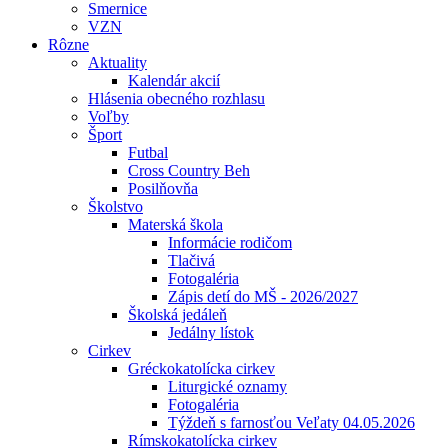
Smernice
VZN
Rôzne
Aktuality
Kalendár akcií
Hlásenia obecného rozhlasu
Voľby
Šport
Futbal
Cross Country Beh
Posilňovňa
Školstvo
Materská škola
Informácie rodičom
Tlačivá
Fotogaléria
Zápis detí do MŠ - 2026/2027
Školská jedáleň
Jedálny lístok
Cirkev
Gréckokatolícka cirkev
Liturgické oznamy
Fotogaléria
Týždeň s farnosťou Veľaty 04.05.2026
Rímskokatolícka cirkev