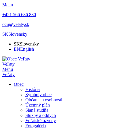
Menu
+421 566 686 830
ocu@velaty.sk
SK
Slovensky
SK
Slovensky
EN
English
Veľaty
Menu
Veľaty
Obec
História
Symboly obce
Občania a osobnosti
Územný plán
Slaná studňa
Služby a oddych
Veľatské ozveny
Fotogaléria