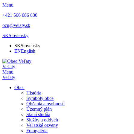
Menu
+421 566 686 830
ocu@velaty.sk
SK
Slovensky
SK
Slovensky
EN
English
Veľaty
Menu
Veľaty
Obec
História
Symboly obce
Občania a osobnosti
Územný plán
Slaná studňa
Služby a oddych
Veľatské ozveny
Fotogaléria