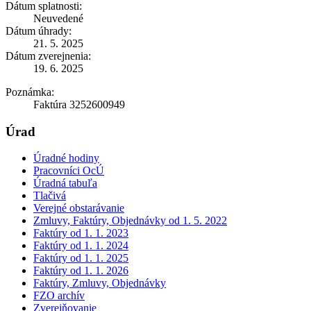
Dátum splatnosti:
Neuvedené
Dátum úhrady:
21. 5. 2025
Dátum zverejnenia:
19. 6. 2025
Poznámka:
Faktúra 3252600949
Úrad
Úradné hodiny
Pracovníci OcÚ
Úradná tabuľa
Tlačivá
Verejné obstarávanie
Zmluvy, Faktúry, Objednávky od 1. 5. 2022
Faktúry od 1. 1. 2023
Faktúry od 1. 1. 2024
Faktúry od 1. 1. 2025
Faktúry od 1. 1. 2026
Faktúry, Zmluvy, Objednávky
FZO archív
Zverejňovanie