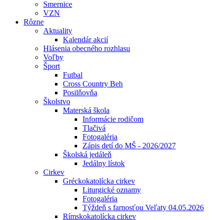
Smernice
VZN
Rôzne
Aktuality
Kalendár akcií
Hlásenia obecného rozhlasu
Voľby
Šport
Futbal
Cross Country Beh
Posilňovňa
Školstvo
Materská škola
Informácie rodičom
Tlačivá
Fotogaléria
Zápis detí do MŠ - 2026/2027
Školská jedáleň
Jedálny lístok
Cirkev
Gréckokatolícka cirkev
Liturgické oznamy
Fotogaléria
Týždeň s farnosťou Veľaty 04.05.2026
Rímskokatolícka cirkev