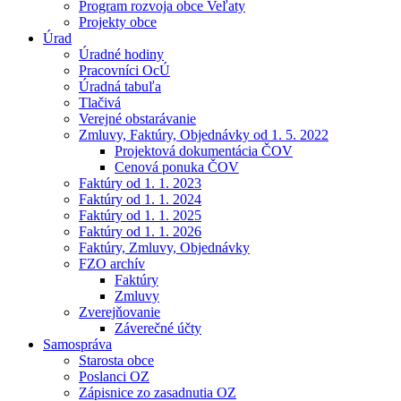
Program rozvoja obce Veľaty
Projekty obce
Úrad
Úradné hodiny
Pracovníci OcÚ
Úradná tabuľa
Tlačivá
Verejné obstarávanie
Zmluvy, Faktúry, Objednávky od 1. 5. 2022
Projektová dokumentácia ČOV
Cenová ponuka ČOV
Faktúry od 1. 1. 2023
Faktúry od 1. 1. 2024
Faktúry od 1. 1. 2025
Faktúry od 1. 1. 2026
Faktúry, Zmluvy, Objednávky
FZO archív
Faktúry
Zmluvy
Zverejňovanie
Záverečné účty
Samospráva
Starosta obce
Poslanci OZ
Zápisnice zo zasadnutia OZ