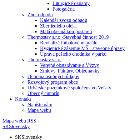
Liturgické oznamy
Fotogaléria
Zber odpadu
Kalendár zvozu odpadu
Zber jedlého oleja
Malá obecná kompostáreň
Thermostav s.r.o.-Stavebná činnosť 2019
Revitalizá futbalového areálu
Hygienické zázemie MŠ - stavebné úpravy
Úprava pešieho chodníka v parku
Thermostav s.r.o.
Verejné obstarávanie a Výzvy
Zmluvy, Faktúry, Objednávky
Ochrana osobných údajov
Rozvojový program obce
Urbárske pozemkové spoločenstvo Veľaty
Obecný cintorín
Kontakt
Napíšte nám
Mapa webu
Mapa webu
RSS
SK
Slovensky
SK
Slovensky